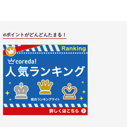
バ
シ
dポイントがどんどんたまる！
ー
ポ
リ
シ
ー