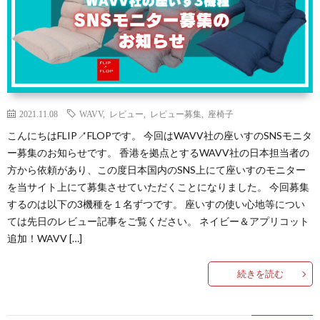
ュ
ー
無
2021.11.08
WAVV
,
レビュー
,
レビュー募集
,
座椅子
料
こんにちはFLIP↗FLOPです。 今回はWAVV社の座いすのSNSモニタ
ー募集のお知らせです。 香港を拠点とするWAVV社の日本担当者の
モ
方から依頼があり、この度日本国内のSNS上にて座いすのモニター
を当サイト上にて募集させていただくことになりました。 今回募集
ニ
するのは以下の3機種を１名ずつです。 座いすの使い心地等につい
ては先日のレビュー記事をご覧ください。 ネイビー＆アプリコット
タ
追加！WAVV […]
プ
続きを読む
ー
ラ
イ