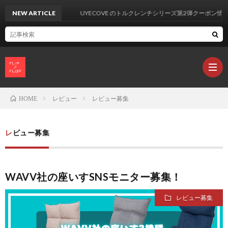
NEW ARTICLE
UYECOVE のトルクレンチシリーズ第2弾クーポン情報
レビュー
レビュー募集
HOME
製
レビュー募集
品
カ
WAVV社の座いすSNSモニター募集！
レ
レビュー募集
ビ
L