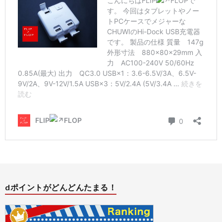
ュ
ー
無
料
モ
ニ
タ
プ
dポイントがどんどんたまる！
ー
ラ
イ