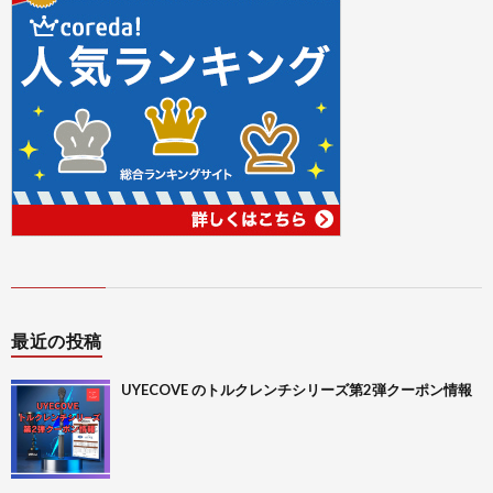
バ
シ
ー
ポ
リ
最近の投稿
シ
UYECOVE のトルクレンチシリーズ第2弾クーポン情報
ー