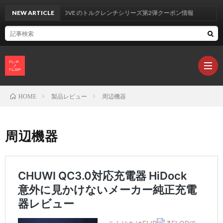
NEW ARTICLE
UYECOVE のトルクレンチシリーズ第2弾クーポン情報
製品レビュー
周辺機器
HOME
製
周辺機器
品
カ
レ
ビ
L