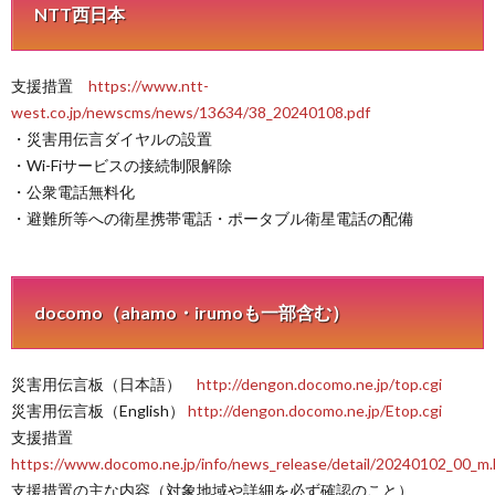
NTT西日本
支援措置
https://www.ntt-
west.co.jp/newscms/news/13634/38_20240108.pdf
・災害用伝言ダイヤルの設置
・Wi-Fiサービスの接続制限解除
・公衆電話無料化
・避難所等への衛星携帯電話・ポータブル衛星電話の配備
docomo（ahamo・irumoも一部含む）
災害用伝言板（日本語）
http://dengon.docomo.ne.jp/top.cgi
災害用伝言板（English）
http://dengon.docomo.ne.jp/Etop.cgi
支援措置
https://www.docomo.ne.jp/info/news_release/detail/20240102_00_m.
支援措置の主な内容（対象地域や詳細を必ず確認のこと）