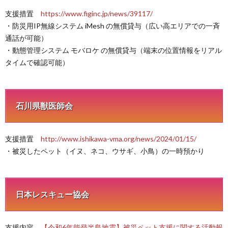
支援措置
https://www.figinc.jp/news/39117/
・防災用IP無線システム iMesh の無償貸与（広い高エリアでの一斉
通話が可能）
・動態管理システム モバロケ の無償貸与（端末の位置情報をリアル
タイムで確認可能）
石川県獣医師会
支援措置
http://www.ishikawa-vma.org/news/2024/01/15/
・被災したペット（イヌ、ネコ、ウサギ、小鳥）の一時預かり
日本レスキュー協会
支援内容
【令和6年能登半島地震】被災ペット支援に関する活動報