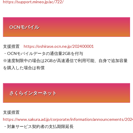
https://support.mineo.jp/ac/722/
OCNモバイル
支援措置
https://oshirase.ocn.ne.jp/202400001
・OCNモバイルデータの通信量2GBを付与
※速度制限中の場合は2GBが高速通信で利用可能、自身で追加容量
を購入した場合は有償
さくらインターネット
支援措置
https://www.sakura.ad.jp/corporate/information/announcements/20
・対象サービス契約者の支払期限延長