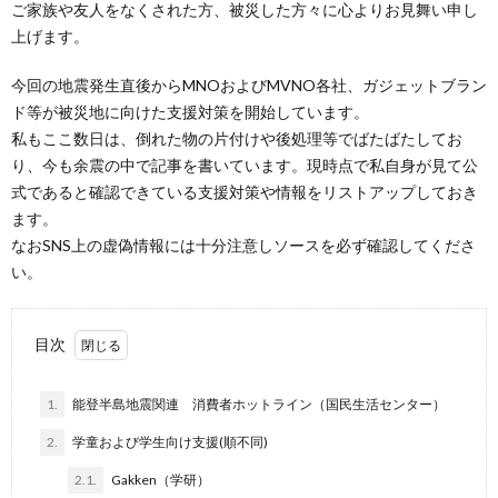
ご家族や友人をなくされた方、被災した方々に心よりお見舞い申し
上げます。
バ
今回の地震発生直後からMNOおよびMVNO各社、ガジェットブラン
ド等が被災地に向けた支援対策を開始しています。
シ
私もここ数日は、倒れた物の片付けや後処理等でばたばたしてお
り、今も余震の中で記事を書いています。現時点で私自身が見て公
ー
式であると確認できている支援対策や情報をリストアップしておき
ます。
ポ
なおSNS上の虚偽情報には十分注意しソースを必ず確認してくださ
い。
リ
目次
シ
1.
能登半島地震関連 消費者ホットライン（国民生活センター）
ー
2.
学童および学生向け支援(順不同)
2.1.
Gakken（学研）