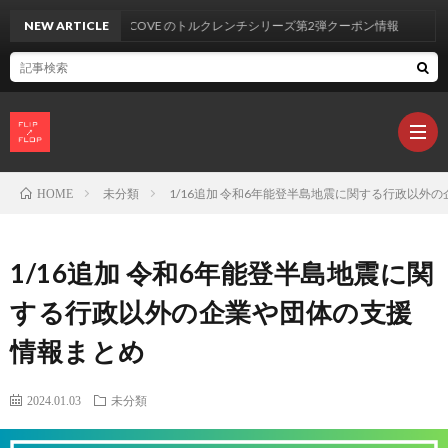
NEW ARTICLE
UYECOVE のトルクレンチシリーズ第2弾クーポン情報
未分類
1/16追加 令和6年能登半島地震に関する行政以外
HOME
製
1/16追加 令和6年能登半島地震に関
品
カ
する行政以外の企業や団体の支援
情報まとめ
レ
2024.01.03
未分類
ビ
L