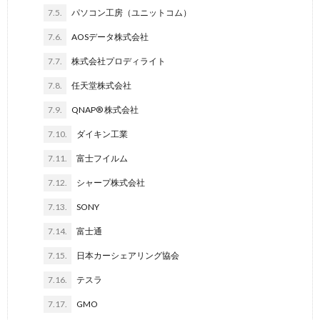
7.5.
パソコン工房（ユニットコム）
7.6.
AOSデータ株式会社
7.7.
株式会社プロディライト
7.8.
任天堂株式会社
7.9.
QNAP® 株式会社
7.10.
ダイキン工業
7.11.
富士フイルム
7.12.
シャープ株式会社
7.13.
SONY
7.14.
富士通
7.15.
日本カーシェアリング協会
7.16.
テスラ
7.17.
GMO