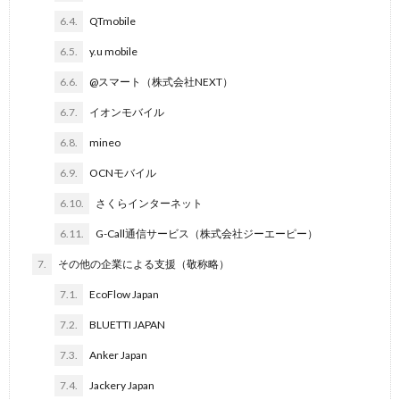
6.4.
QTmobile
6.5.
y.u mobile
6.6.
@スマート（株式会社NEXT）
6.7.
イオンモバイル
6.8.
mineo
6.9.
OCNモバイル
6.10.
さくらインターネット
6.11.
G-Call通信サービス（株式会社ジーエーピー）
7.
その他の企業による支援（敬称略）
7.1.
EcoFlow Japan
7.2.
BLUETTI JAPAN
7.3.
Anker Japan
7.4.
Jackery Japan