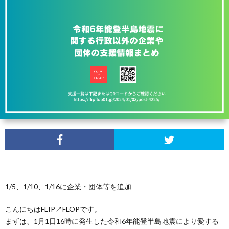
ュ
ー
無
料
モ
ニ
タ
プ
1/5、1/10、1/16に企業・団体等を追加
ー
ラ
こんにちはFLIP↗FLOPです。
まずは、1月1日16時に発生した令和6年能登半島地震により愛する
イ