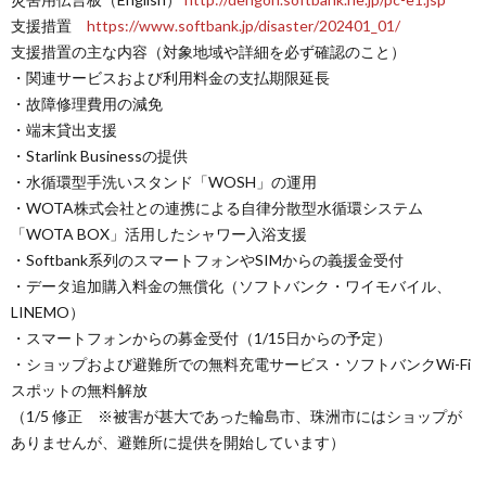
支援措置
https://www.softbank.jp/disaster/202401_01/
支援措置の主な内容（対象地域や詳細を必ず確認のこと）
・関連サービスおよび利用料金の支払期限延長
・故障修理費用の減免
・端末貸出支援
・Starlink Businessの提供
・水循環型手洗いスタンド「WOSH」の運用
・WOTA株式会社との連携による自律分散型水循環システム
「WOTA BOX」活用したシャワー入浴支援
・Softbank系列のスマートフォンやSIMからの義援金受付
・データ追加購入料金の無償化（ソフトバンク・ワイモバイル、
LINEMO）
・スマートフォンからの募金受付（1/15日からの予定）
・ショップおよび避難所での無料充電サービス・ソフトバンクWi-Fi
スポットの無料解放
（1/5 修正 ※被害が甚大であった輪島市、珠洲市にはショップが
ありませんが、避難所に提供を開始しています）