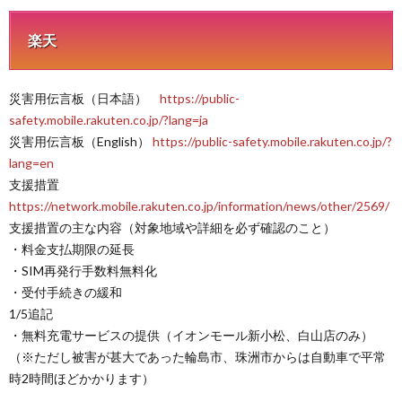
楽天
災害用伝言板（日本語）
https://public-
safety.mobile.rakuten.co.jp/?lang=ja
災害用伝言板（English）
https://public-safety.mobile.rakuten.co.jp/?
lang=en
支援措置
https://network.mobile.rakuten.co.jp/information/news/other/2569/
支援措置の主な内容（対象地域や詳細を必ず確認のこと）
・料金支払期限の延長
・SIM再発行手数料無料化
・受付手続きの緩和
1/5追記
・無料充電サービスの提供（イオンモール新小松、白山店のみ）
（※ただし被害が甚大であった輪島市、珠洲市からは自動車で平常
時2時間ほどかかります）