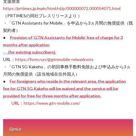
支援措置
https://prtimes.jp/main/html/rd/p/000000072.000054071.html
（PRTIMESの同社プレスリリースより ）
・「GTN Assistants for Mobile」を申込から3ヵ月間の無償提供（既
契約者）
●
Provision of ‘GTN Assistants for Mobile’ free of charge for 3
months after application
(for existing subscribers).
URL：
https://form.run/@gtnmobile-reiwa6noto
・「GTN 5G Kakeho」の初回事務手数料免除および申込みから3ヵ
月間の無償提供（該当地域在住外国人）
●
For foreigners who reside in the relevant area, the application
fee for GTN 5G Kakeho will be waived and the service will be
provided for free for three months after application.
URL：
https://www.gtn-mobile.com/
iijmio