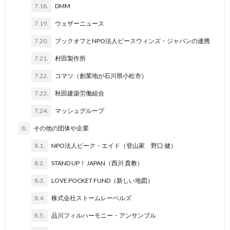
7.18.
DMM
7.19.
ウェザーニュース
7.20.
ブックオフとNPO法人ピースウィンズ・ジャパンの連携
7.21.
村田製作所
7.22.
コマツ（創業地が石川県小松市）
7.23.
秋田建築労働組合
7.24.
マッシュグループ
8.
その他の団体や企業
8.1.
NPO法人ピーク・エイド（登山家 野口 健）
8.2.
STAND UP！ JAPAN（西川 貴教）
8.3.
LOVE POCKET FUND（新しい地図）
8.4.
株式会社ストームレーベルズ
8.5.
品川フィルハーモニー・アンサンブル