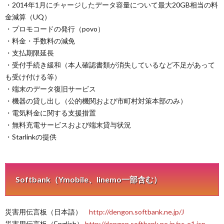
・2014年1月にチャージしたデータ容量について最大20GB相当の料
金減算（UQ）
・プロモコードの発行（povo）
・料金・手数料の減免
・支払期限延長
・受付手続き緩和（本人確認書類が消失しているなど不足があって
も受け付ける等）
・端末のデータ復旧サービス
・機器の貸し出し（公的機関および市町村対策本部のみ）
・電気料金に関する支援措置
・無料充電サービスおよび端末貸与状況
・Starlinkの提供
Softbank（Ymobile、linemo一部含む）
災害用伝言板（日本語）
http://dengon.softbank.ne.jp/J
災害用伝言板（English）
http://dengon.softbank.ne.jp/pc-e1.jsp