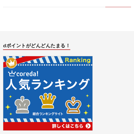
バ
シ
dポイントがどんどんたまる！
ー
ポ
リ
シ
ー