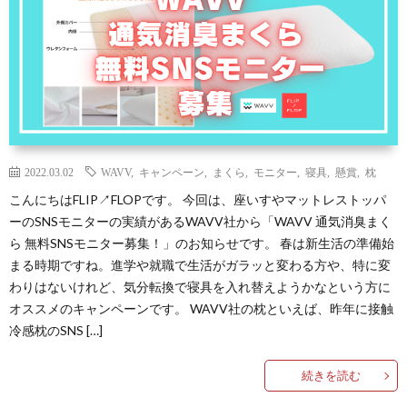
ュ
ー
無
料
2022.03.02
WAVV
,
キャンペーン
,
まくら
,
モニター
,
寝具
,
懸賞
,
枕
こんにちはFLIP↗FLOPです。 今回は、座いすやマットレストッパ
モ
ーのSNSモニターの実績があるWAVV社から「WAVV 通気消臭まく
ら 無料SNSモニター募集！」のお知らせです。 春は新生活の準備始
ニ
まる時期ですね。進学や就職で生活がガラッと変わる方や、特に変
わりはないけれど、気分転換で寝具を入れ替えようかなという方に
タ
プ
オススメのキャンペーンです。 WAVV社の枕といえば、昨年に接触
冷感枕のSNS […]
ー
ラ
続きを読む
イ