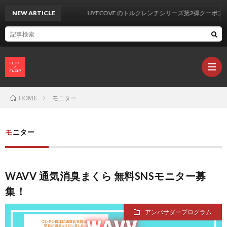
NEW ARTICLE
UYECOVE のトルクレンチシリーズ第2弾クーポン情
モニター
HOME
製
モニター
品
カ
WAVV 通気消臭まくら 無料SNSモニター募
レ
集！
ビ
L
アンバサダープログラム