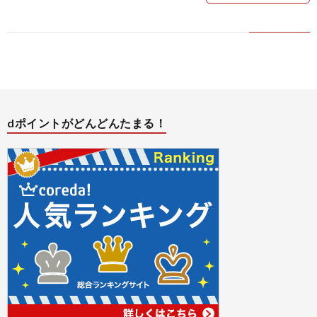
バ
シ
ー
dポイントがどんどんたまる！
ポ
リ
シ
ー