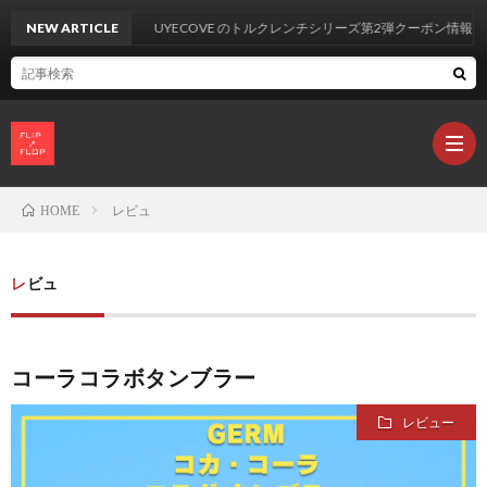
NEW ARTICLE
UYECOVE のトルクレンチシリーズ第2弾クーポン情報
レビュ
HOME
製
レビュ
品
カ
コーラコラボタンブラー
レ
レビュー
ビ
L