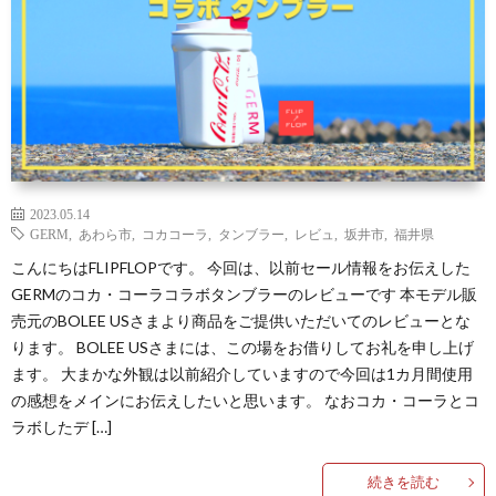
ュ
ー
無
料
2023.05.14
GERM
,
あわら市
,
コカコーラ
,
タンブラー
,
レビュ
,
坂井市
,
福井県
モ
こんにちはFLIPFLOPです。 今回は、以前セール情報をお伝えした
GERMのコカ・コーラコラボタンブラーのレビューです 本モデル販
ニ
売元のBOLEE USさまより商品をご提供いただいてのレビューとな
ります。 BOLEE USさまには、この場をお借りしてお礼を申し上げ
タ
プ
ます。 大まかな外観は以前紹介していますので今回は1カ月間使用
の感想をメインにお伝えしたいと思います。 なおコカ・コーラとコ
ラボしたデ […]
ー
ラ
続きを読む
イ