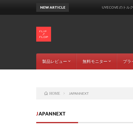
NEW ARTICLE
UYECOVE のトルクレ
製品レビュー
無料モニター
プラ
カー & バイク用品
音響機材
LEDライト
周辺機器
撮影機材
募集中の製品
参加規約
掲載情報
運営
サイ
JAPANNEXT
HOME
JAPANNEXT