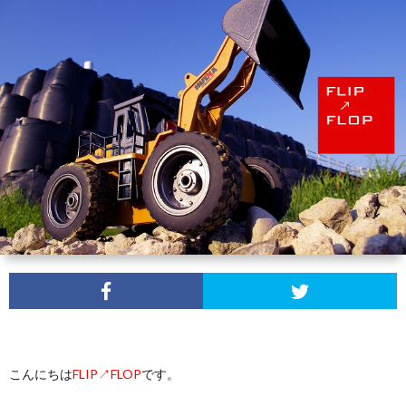
ュ
ー
無
料
モ
ニ
タ
プ
ー
ラ
こんにちは
FLIP↗FLOP
です。
イ