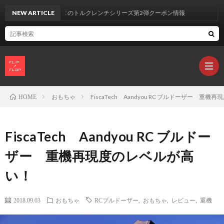
VE のトルクレンチシリーズ第2弾クーポン情報
NEW ARTICLE
おもちゃ
FiscaTech Aandyou RC ブルドーザー 重
HOME
製
FiscaTech Aandyou RC ブルドー
品
カ
ザー 重機再現度のレベルが高
い！
レ
2018.09.03
おもちゃ
RCブルドーザー
,
おもちゃ
,
レビュー
,
重機
ビ
L