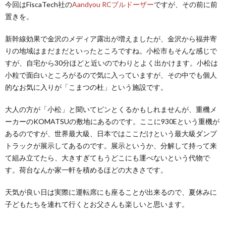
今回はFiscaTech社の
Aandyou RCブルドーザー
ですが、その前に前
置きを。
バ
新幹線効果で金沢のメディア露出が増えましたが、金沢から福井寄
りの地域はまだまだといったところですね。小松市もそんな感じで
シ
すが、自宅から30分ほどと近いのでわりとよく出かけます。小松は
小粒で面白いところがるので気に入っていますが、その中でも個人
ー
的なお気に入りが「こまつの杜」という施設です。
ポ
大人の方が「小松」と聞いてピンとくるかもしれませんが、重機メ
ーカーのKOMATSUの敷地にあるのです。ここに930Eという重機が
あるのですが、世界最大級、日本ではここだけという最大級ダンプ
リ
トラックが展示してあるのです。展示というか、分解して持って来
て組み立てたら、大きすぎてもうどこにも運べないという代物で
シ
す。荷台なんか家一軒を積めるほどの大きさです。
ー
天気が良い日は実際に運転席にも座ることが出来るので、夏休みに
子どもたちを連れて行くとお父さんも楽しいと思います。