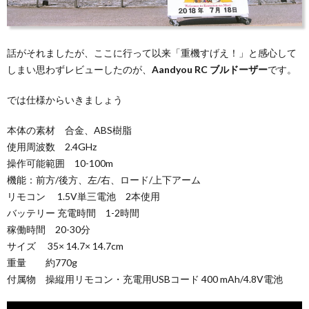
話がそれましたが、ここに行って以来「重機すげえ！」と感心して
しまい思わずレビューしたのが、
Aandyou RC ブルドーザー
です。
では仕様からいきましょう
本体の素材 合金、ABS樹脂
使用周波数 2.4GHz
操作可能範囲 10-100m
機能：前方/後方、左/右、ロード/上下アーム
リモコン 1.5V単三電池 2本使用
バッテリー 充電時間 1-2時間
稼働時間 20-30分
サイズ 35× 14.7× 14.7cm
重量 約770g
付属物 操縦用リモコン・充電用USBコード 400 mAh/4.8V電池