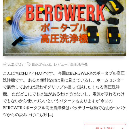
ュ
ー
無
料
モ
2021.07.18
BERGWERK
,
レビュー
,
高圧洗浄機
こんにちはFLIP↗FLOPです。 今回はBERGWERKのポータブル高圧
洗浄機です。 あると便利なのは目に見えているし、ホームセンター
ニ
で展示してあれば思わずグリップを握って試したくなる高圧洗浄
機。 ただどこにでも水道があるわけではないし、電源が取れるわけ
タ
プ
でもないから使いづらいというパターンもありますが 今回の
BERGWERKポータブル高圧洗浄機はバッテリー駆動でなおかつバケ
ー
ラ
ツからの汲み上げにも対 […]
イ
続きを読む