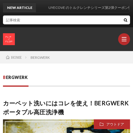
NEW ARTICLE
UYECOVE のトルクレンチシリーズ第2弾クーポン情報
BERGWERK
HOME
製
BERGWERK
品
カ
カーペット洗いにはコレを使え！BERGWERK
レ
ポータブル高圧洗浄機
ビ
L
アウトドア