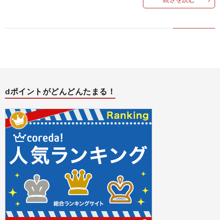
バ
シ
ー
dポイントがどんどんたまる！
ポ
リ
シ
ー