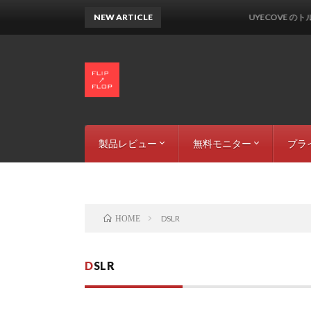
NEW ARTICLE
UYECOVE のトルクレ
製品レビュー
無料モニター
プラ
カー & バイク用品
音響機材
LEDライト
周辺機器
撮影機材
募集中の製品
参加規約
掲載情報
運営
サイ
DSLR
HOME
DSLR