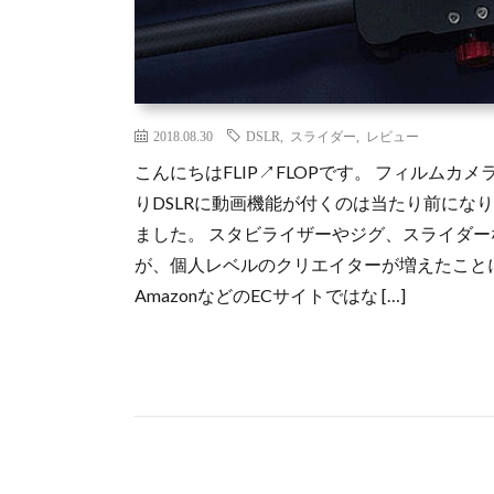
2018.08.30
DSLR
,
スライダー
,
レビュー
こんにちはFLIP↗FLOPです。 フィルムカ
りDSLRに動画機能が付くのは当たり前にな
ました。 スタビライザーやジグ、スライダ
が、個人レベルのクリエイターが増えたこと
AmazonなどのECサイトではな […]