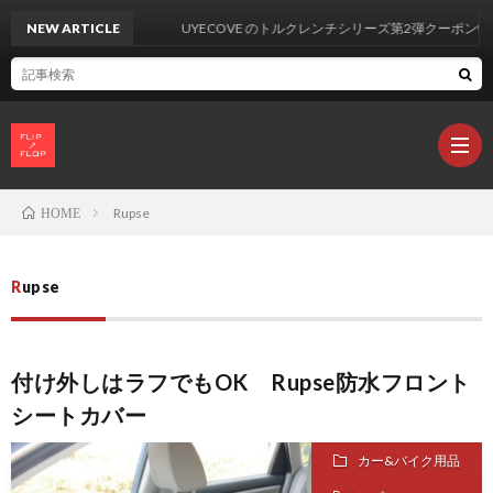
NEW ARTICLE
UYECOVE のトルクレンチシリーズ第2弾クーポン情報
Rupse
HOME
製
Rupse
品
カ
付け外しはラフでもOK Rupse防水フロント
レ
シートカバー
ビ
L
カー&バイク用品