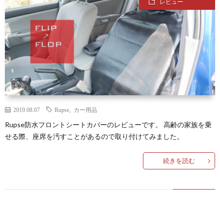
レビュー
ュ
ー
無
料
モ
2019.08.07
Rupse
,
カー用品
Rupse防水フロントシートカバーのレビューです。 高齢の家族を乗
せる際、座席を汚すことがあるので取り付けてみました。
ニ
続きを読む
タ
プ
ー
ラ
イ