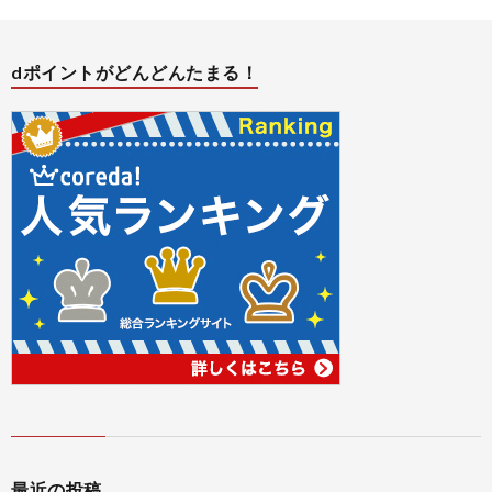
バ
dポイントがどんどんたまる！
シ
ー
ポ
リ
シ
ー
最近の投稿