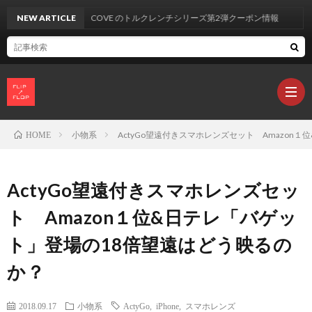
UYECOVE のトルクレンチシリーズ第2弾クーポン情報
NEW ARTICLE
小物系
ActyGo望遠付きスマホレンズセット Amazon
HOME
製
ActyGo望遠付きスマホレンズセッ
品
カ
ト Amazon１位&日テレ「バゲッ
ト」登場の18倍望遠はどう映るの
レ
か？
ビ
L
2018.09.17
小物系
ActyGo
,
iPhone
,
スマホレンズ