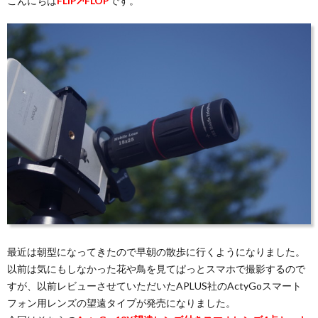
こんにちは
FLIP↗FLOP
です。
バ
シ
ー
ポ
リ
シ
最近は朝型になってきたので早朝の散歩に行くようになりました。
ー
以前は気にもしなかった花や鳥を見てぱっとスマホで撮影するので
すが、以前レビューさせていただいたAPLUS社のActyGoスマート
フォン用レンズの望遠タイプが発売になりました。