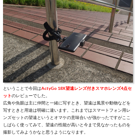
ということで今回は
ActyGo 18X望遠レンズ付きスマホレンズ4点セ
ット
のレビューでした。
広角や魚眼は主に仲間と一緒に写すとき、望遠は風景や動物などを
写すときと用途は明確に違います。これまではスマートフォン用レ
ンズセットの望遠というとオマケの意味合いが強かったですがここ
しばらく使ってみて、望遠の性能が高いと今まで見なかったものを
撮影してみようかなと思うようになります。