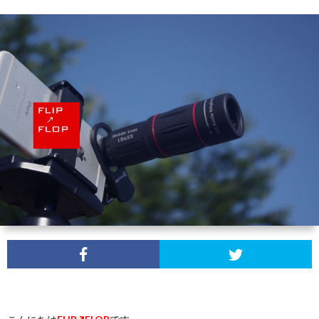
ュ
ー
無
料
モ
ニ
タ
プ
ー
ラ
イ