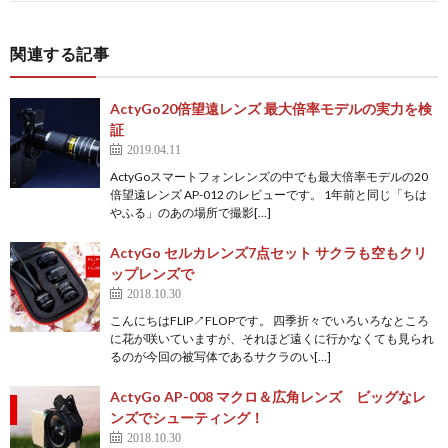
関連する記事
ActyGo20倍望遠レンズ 最大倍率モデルの実力を検
証
2019.04.11
ActyGoスマートフォンレンズの中でも最大倍率モデルの20
倍望遠レンズ AP-012 のレビューです。 1年前と同じ「ちは
やふる」のあの場所で撮影[…]
ActyGo セルカレンズ7点セット サクラも空もクリ
ップレンズで
2018.10.30
こんにちはFLIP↗FLOPです。 四季折々でいろいろなところ
に花が咲いていますが、それほど遠くに行かなくても見られ
るのが今回の被写体であるサクラのい[…]
ActyGo AP-008 マクロ＆広角レンズ ビッグなレ
ンズでシューティング！
2018.10.30