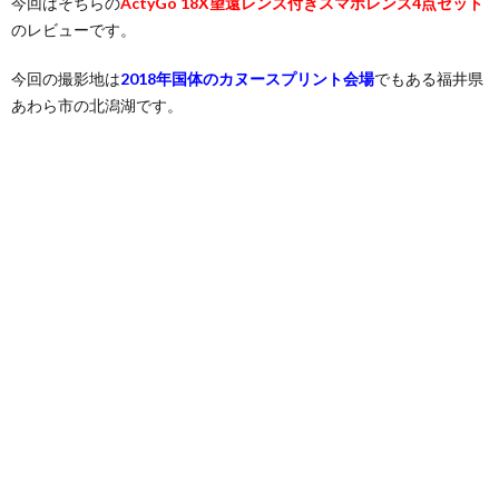
今回はそちらの
ActyGo 18X望遠レンズ付きスマホレンズ4点セット
のレビューです。
今回の撮影地は
2018年国体のカヌースプリント会場
でもある福井県
あわら市の北潟湖です。