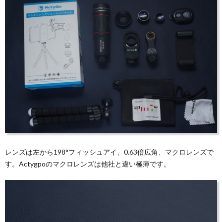
レンズは左から198°フィッシュアイ、0.63倍広角、マクロレンズで
す。Actygpoのマクロレンズは他社と違い極薄です。