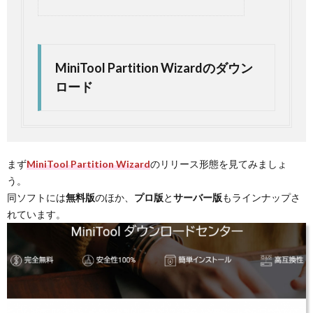
MiniTool Partition Wizardのダウン
ロード
まず
MiniTool Partition Wizard
のリリース形態を見てみましょ
う。
同ソフトには
無料版
のほか、
プロ版
と
サーバー版
もラインナップさ
れています。