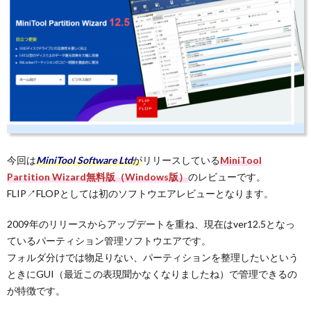
バ
シ
ー
ポ
今回は
MiniTool Software Ltd
が
リリースしている
MiniTool
Partition Wizard無料版（Windows版）
のレビューです。
リ
FLIP↗FLOPとしては初のソフトウエアレビューとなります。
シ
2009年のリリースからアップデートを重ね、現在はver12.5となっ
ているパーティション管理ソフトウエアです。
フォルダ分けでは物足りない、パーティションを整理したいという
ー
ときにGUI（最近この表現聞かなくなりましたね）で管理できるの
が特徴です。