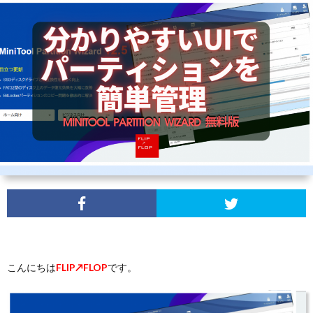
ュ
ー
無
料
モ
ニ
タ
プ
こんにちは
FLIP↗FLOP
です。
ー
ラ
イ