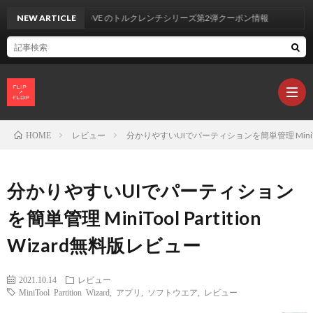
NEW ARTICLE
UYECOVE のトルクレンチシリーズ第2弾クーポン情報
レビュー
分かりやすいUIでパーティションを簡単管理 MiniTool 
HOME
製
分かりやすいUIでパーティション
品
カ
を簡単管理 MiniTool Partition
Wizard無料版レビュー
レ
2021.10.14
レビュー
ビ
L
MiniTool Partition Wizard
,
アプリ
,
ソフトウエア
,
レビュー