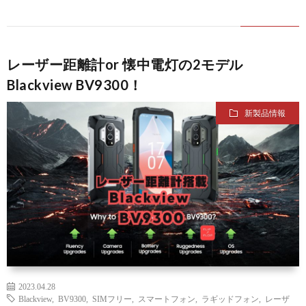
レーザー距離計or 懐中電灯の2モデル
Blackview BV9300！
新製品情報
2023.04.28
Blackview
,
BV9300
,
SIMフリー
,
スマートフォン
,
ラギッドフォン
,
レーザ