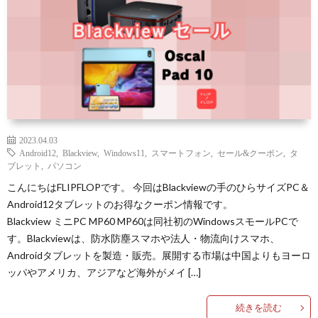
2023.04.03
Android12
,
Blackview
,
Windows11
,
スマートフォン
,
セール&クーポン
,
タ
ブレット
,
パソコン
こんにちはFLIPFLOPです。 今回はBlackviewの手のひらサイズPC＆
Android12タブレットのお得なクーポン情報です。
Blackview ミニPC MP60 MP60は同社初のWindowsスモールPCで
す。Blackviewは、防水防塵スマホや法人・物流向けスマホ、
Androidタブレットを製造・販売。展開する市場は中国よりもヨーロ
ッパやアメリカ、アジアなど海外がメイ […]
続きを読む