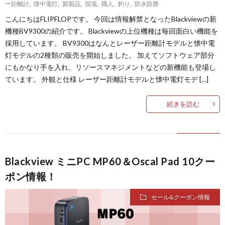
ー距離計
,
懐中電灯
,
新製品
,
現場
,
職人
,
釣り
,
防水防塵
こんにちはFLIPFLOPです。 今回は情報解禁となったBlackviewの新
機種BV9300の紹介です。 Blackviewの上位機種は毎回面白い機能を
採用しています。 BV9300はなんとレーザー距離計モデルと懐中電
灯モデルの2種類の販売を開始しました。 加えてソフトウェア部分
にもかなり手を入れ、リソースマネジメントなどの新機能も登場し
ています。 外観と仕様 レーザー距離計モデルと懐中電灯モデ […]
続きを読む
Blackview ミニPC MP60＆Oscal Pad 10クー
ポン情報！
セール&クーポン情報