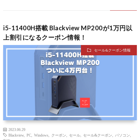
バ
i5-11400H搭載 Blackview MP200が1万円以
シ
上割引になるクーポン情報！
ー
セール&クーポン情報
ポ
リ
シ
ー
2023.06.29
Blackview
,
PC
,
Windows
,
クーポン
,
セール
,
セール&クーポン
,
パソコン
,