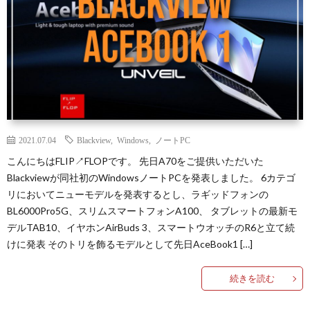
2021.07.04
Blackview
,
Windows
,
ノートPC
こんにちはFLIP↗FLOPです。 先日A70をご提供いただいた
Blackviewが同社初のWindowsノートPCを発表しました。 6カテゴ
リにおいてニューモデルを発表するとし、ラギッドフォンの
BL6000Pro5G、スリムスマートフォンA100、 タブレットの最新モ
デルTAB10、イヤホンAirBuds 3、スマートウオッチのR6と立て続
けに発表 そのトリを飾るモデルとして先日AceBook1 […]
続きを読む