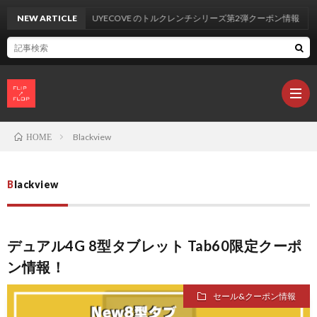
NEW ARTICLE
UYECOVE のトルクレンチシリーズ第2弾クーポン情報
Blackview
HOME
製
Blackview
品
カ
デュアル4G 8型タブレット Tab60限定クーポ
レ
ン情報！
ビ
L
セール&クーポン情報