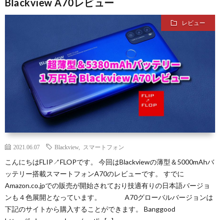
Blackview A70レビュー
レビュー
2021.06.07
Blackview
,
スマートフォン
こんにちはFLIP↗FLOPです。 今回はBlackviewの薄型＆5000mAhバ
ッテリー搭載スマートフォンA70のレビューです。 すでに
Amazon.co.jpでの販売が開始されており技適有りの日本語バージョ
ンも４色展開となっています。 A70グローバルバージョンは
下記のサイトから購入することができます。 Banggood