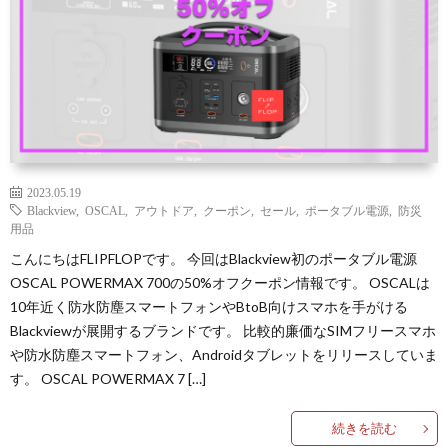
2023.05.19
Blackview
,
OSCAL
,
アウトドア
,
クーポン
,
セール
,
ポータブル電源
,
防災
用品
こんにちはFLIPFLOPです。 今回はBlackview初のポータブル電源
OSCAL POWERMAX 700の50%オフクーポン情報です。 OSCALは
10年近く防水防塵スマートフォンやBtoB向けスマホを手がける
Blackviewが展開するブランドです。 比較的廉価なSIMフリースマホ
や防水防塵スマートフォン、Androidタブレットをリリースしていま
す。 OSCAL POWERMAX 7 […]
続きを読む