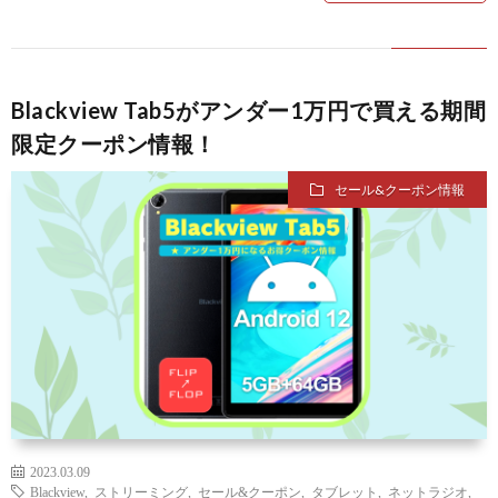
Blackview Tab5がアンダー1万円で買える期間
限定クーポン情報！
セール&クーポン情報
2023.03.09
Blackview
,
ストリーミング
,
セール&クーポン
,
タブレット
,
ネットラジオ
,