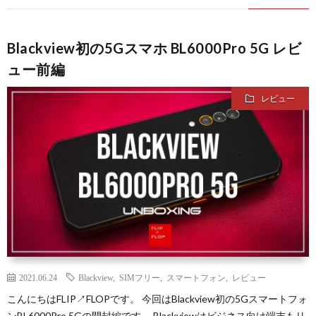
Blackview初の5Gスマホ BL6000Pro 5G レビ
ュー前編
レビュー
2021.06.24
Blackview
,
SIMフリー
,
スマートフォン
,
レビュー
こんにちはFLIP↗FLOPです。 今回はBlackview初の5Gスマートフォ
ンBL6000Pro 5Gの開封編です。 Blackviewはビジネス向け端末もリ