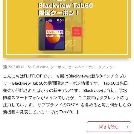
ュ
ー
無
料
モ
2023.09.12
Blackview
,
クーポン
,
セール&クーポン
,
タブレット
こんにちはFLIPFLOPです。 今回はBlackviewの新型8インチタブレ
ット Blackview Tab60の期間限定クーポン情報です。 Tab 60は先日
ニ
発売が開始されたばかりの新モデルです。 Blackviewは当初、防水
防塵スマートフォンがメインでしたが、ここ数年はタブレットのも
タ
プ
注力しています。 サブブランドのOSCALを含めると毎月何かしらの
新機種を発表しています では Tab 60 […]
ー
ラ
続きを読む
イ