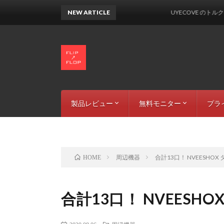
NEW ARTICLE
UYECOVE のトルクレンチシリ
製品レビュー
無料モニター
プラ
カー & バイク用品
音響機材
LEDライト
周辺機器
撮影機材
募集中の製品
参加規約
掲載情報
運営
サイ
周辺機器
合計13口！ NVEESHO
HOME
合計13口！ NVEESH