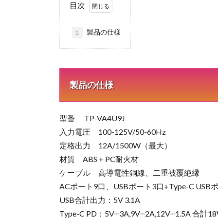
目次
製品の仕様
1.
製品の仕様
型番 TP-VA4U9J
入力電圧 100-125V/50-60Hz
定格出力 12A/1500W（最大）
材質 ABS + PC耐火材
ケーブル 高導電性銅線、二重被覆絶縁
ACポート9口、USBポート3口+Type-C USB
USB合計出力：5V 3.1A
Type-C PD：5V⎓3A,9V⎓2A,12V⎓1.5A 合計